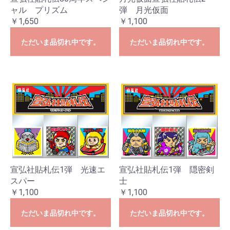
ャル プリズム
弾 月光仮面
￥1,650
￥1,100
ただいま品切れ中です。
ただいま品切れ中です。
宣弘社貼札伝1弾 光速エ
宣弘社貼札伝1弾 隠密剣
スパー
士
￥1,100
￥1,100
ただいま品切れ中です。
ただいま品切れ中です。