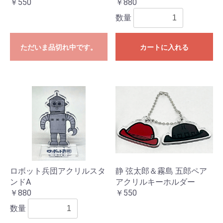
￥550
￥880
数量
ただいま品切れ中です。
カートに入れる
ロボット兵団アクリルスタ
静 弦太郎＆霧島 五郎ペア
ンドA
アクリルキーホルダー
￥880
￥550
数量