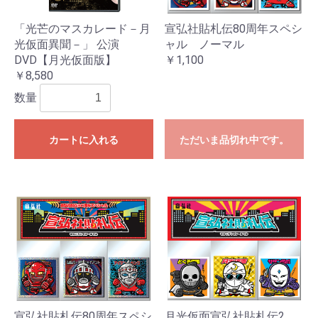
「光芒のマスカレード－月
宣弘社貼札伝80周年スペシ
光仮面異聞－」 公演
ャル ノーマル
DVD【月光仮面版】
￥1,100
￥8,580
数量
カートに入れる
ただいま品切れ中です。
宣弘社貼札伝80周年スペシ
月光仮面宣弘社貼札伝2